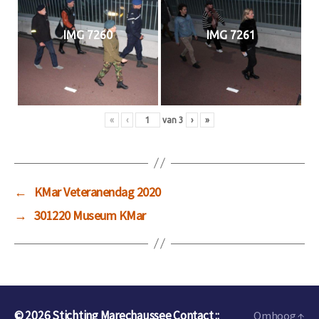
IMG 7260
IMG 7261
«
‹
van
3
›
»
←
KMar Veteranendag 2020
→
301220 Museum KMar
© 2026
Stichting Marechaussee Contact ::
Omhoog
↑