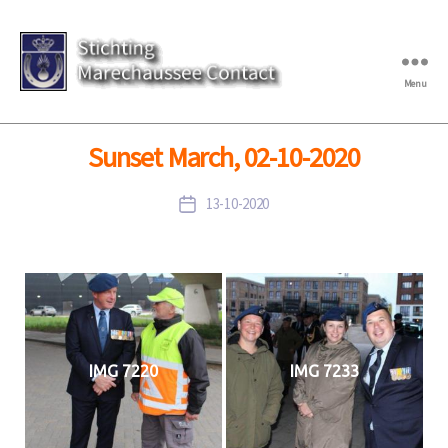
Menu
Stichting
Marechaussee
Contact
Sunset March, 02-10-2020
::
Fotoalbums
13-10-2020
Berichtdatum
IMG 7220
IMG 7233