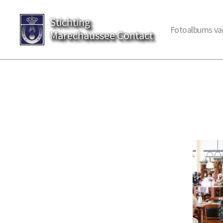
Fotoalbums va
Stichting
Marechaussee
Contact
::
Fotoalbums