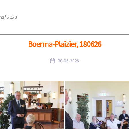
naf 2020
Welkom
2026
2025
2024
Boerma-Plaizier, 180626
30-06-2026
Berichtdatum